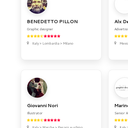
BENEDETTO PILLON
Alx D
Graphic designer
Advertis
Italy > Lombardia > Milano
Mexic
Giovanni Nori
Marine
Illustrator
Senior A
Italy > Marche > Pesaro e urbino
Italy