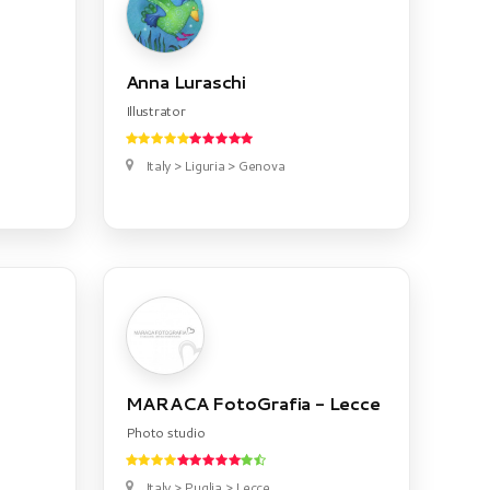
Anna Luraschi
Illustrator
Italy > Liguria > Genova
MARACA FotoGrafia - Lecce
Photo studio
Italy > Puglia > Lecce