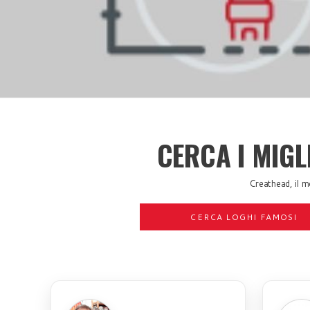
CERCA I MIGL
Creathead, il mot
CERCA LOGHI FAMOSI